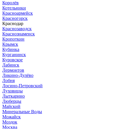
Королёв
Котельники
Красноармейск
Красногорск
Краснодар
Краснозаводск
Краснознаменск
Кропоткин
Крымск
Кубинка
Курганинск
Куровское
Лабинск
Лермонтов
Ликино-Дулёво
Лобня
Лосино-Петровский
Луховицы
Лыткарино
Люберцы
Майский
Минеральные Воды
Можайск
Моздок
Москва