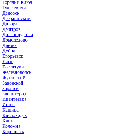
Горячий Ключ
Гулькевичи
Дедовск
Дзержинский
Дигора
Дмитров
Долгопрудный
Домодедово
Дрезна
Дубна
Егорьевск
Ейск
Ессентуки
Железноводск
Жуковский
Заводской
Зарайск
Звенигород
Ивантеевка
Истра
Кашира
Кисловодск
Клин
Коломна
Кореновск