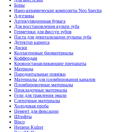
Боры
Нано-керамические композиты Neo Spectra
Адгезивы
Артикуляционная бумага
Для восстановления культи зуба
Герметики для фиссур зубов
Паста для девитализации пульпы зуба
Детектор кариеса
Диски
Коллагеновые биоматериалы
Коффердам
Кровоостанавливающие препараты
Матрицы
Пародонтальные повязки
Материалы для пломбирования каналов
Пломбировочные материалы
Прокладочные материалы
Гели для травления эмали
Слепочные материалы
Холодовая проба
Цемент для фиксации
Штифты
Bisco
Heraeus Kulzer