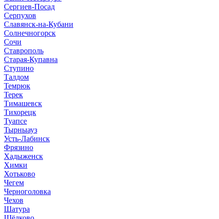
Сергиев-Посад
Серпухов
Славянск-на-Кубани
Солнечногорск
Сочи
Ставрополь
Старая-Купавна
Ступино
Талдом
Темрюк
Терек
Тимашевск
Тихорецк
Туапсе
Тырныауз
Усть-Лабинск
Фрязино
Хадыженск
Химки
Хотьково
Чегем
Черноголовка
Чехов
Шатура
Щёлково