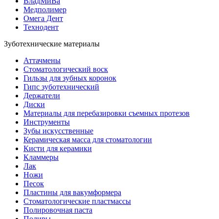
ВладМиВа
Медполимер
Омега Дент
Технодент
Зуботехнические материалы
Аттачмены
Стоматологический воск
Гильзы для зубных коронок
Гипс зуботехнический
Держатели
Диски
Материалы для перебазировки съемных протезов
Инструменты
Зубы искусственные
Керамическая масса для стоматологии
Кисти для керамики
Кламмеры
Лак
Ножи
Песок
Пластины для вакумформера
Стоматологические пластмассы
Полировочная паста
Полиры