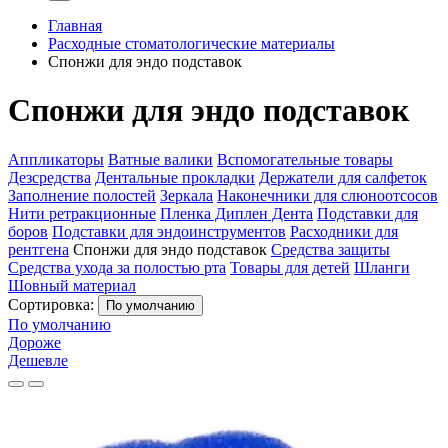
Главная
Расходные стоматологические материалы
Спонжи для эндо подставок
Спонжи для эндо подставок
Аппликаторы
Ватные валики
Вспомогательные товары
Дезсредства
Дентальные прокладки
Держатели для салфеток
Заполнение полостей
Зеркала
Наконечники для слюноотсосов
Нити ретракционные
Пленка Диплен Дента
Подставки для
боров
Подставки для эндоинструментов
Расходники для
рентгена
Спонжи для эндо подставок
Средства защиты
Средства ухода за полостью рта
Товары для детей
Шланги
Шовный материал
Сортировка:
По умолчанию
По умолчанию
Дороже
Дешевле