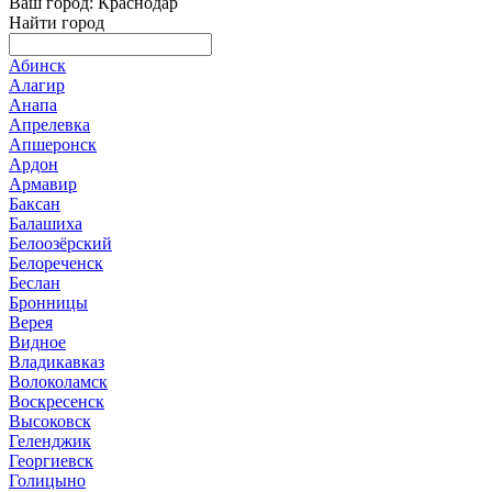
Ваш город: Краснодар
Найти город
Абинск
Алагир
Анапа
Апрелевка
Апшеронск
Ардон
Армавир
Баксан
Балашиха
Белоозёрский
Белореченск
Беслан
Бронницы
Верея
Видное
Владикавказ
Волоколамск
Воскресенск
Высоковск
Геленджик
Георгиевск
Голицыно