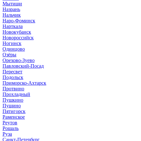
Мытищи
Назрань
Нальчик
Наро-Фоминск
Нарткала
Новокубанск
Новороссийск
Ногинск
Одинцово
Озёры
Орехово-Зуево
Павловский-Посад
Пересвет
Подольск
Приморско-Ахтарск
Протвино
Прохладный
Пушкино
Пущино
Пятигорск
Раменское
Реутов
Рошаль
Руза
Санкт-Петербург