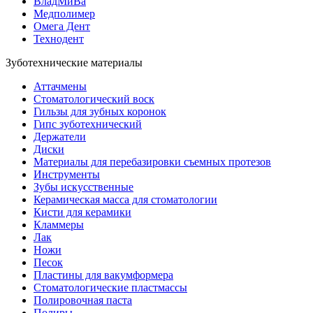
ВладМиВа
Медполимер
Омега Дент
Технодент
Зуботехнические материалы
Аттачмены
Стоматологический воск
Гильзы для зубных коронок
Гипс зуботехнический
Держатели
Диски
Материалы для перебазировки съемных протезов
Инструменты
Зубы искусственные
Керамическая масса для стоматологии
Кисти для керамики
Кламмеры
Лак
Ножи
Песок
Пластины для вакумформера
Стоматологические пластмассы
Полировочная паста
Полиры