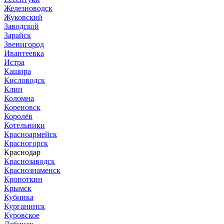
Железноводск
Жуковский
Заводской
Зарайск
Звенигород
Ивантеевка
Истра
Кашира
Кисловодск
Клин
Коломна
Кореновск
Королёв
Котельники
Красноармейск
Красногорск
Краснодар
Краснозаводск
Краснознаменск
Кропоткин
Крымск
Кубинка
Курганинск
Куровское