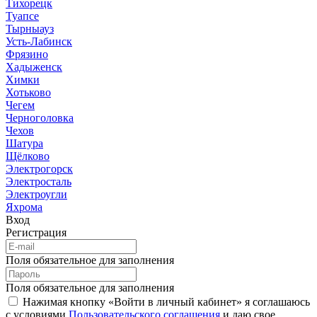
Тихорецк
Туапсе
Тырныауз
Усть-Лабинск
Фрязино
Хадыженск
Химки
Хотьково
Чегем
Черноголовка
Чехов
Шатура
Щёлково
Электрогорск
Электросталь
Электроугли
Яхрома
Вход
Регистрация
Поля обязательное для заполнения
Поля обязательное для заполнения
Нажимая кнопку «Войти в личный кабинет» я соглашаюсь
с условиями
Пользовательского соглашения
и даю свое