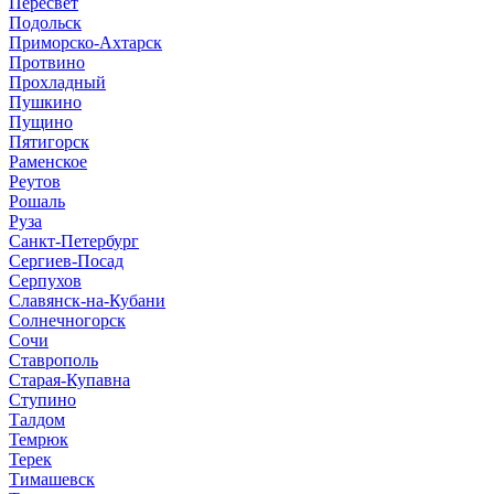
Пересвет
Подольск
Приморско-Ахтарск
Протвино
Прохладный
Пушкино
Пущино
Пятигорск
Раменское
Реутов
Рошаль
Руза
Санкт-Петербург
Сергиев-Посад
Серпухов
Славянск-на-Кубани
Солнечногорск
Сочи
Ставрополь
Старая-Купавна
Ступино
Талдом
Темрюк
Терек
Тимашевск