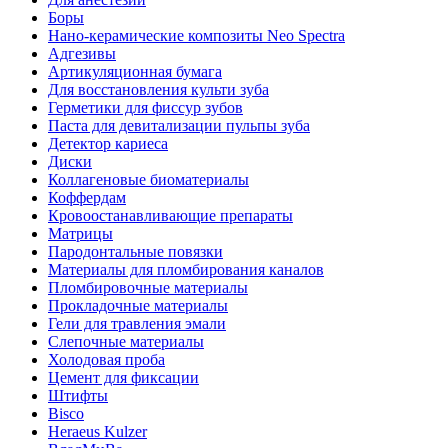
Боры
Нано-керамические композиты Neo Spectra
Адгезивы
Артикуляционная бумага
Для восстановления культи зуба
Герметики для фиссур зубов
Паста для девитализации пульпы зуба
Детектор кариеса
Диски
Коллагеновые биоматериалы
Коффердам
Кровоостанавливающие препараты
Матрицы
Пародонтальные повязки
Материалы для пломбирования каналов
Пломбировочные материалы
Прокладочные материалы
Гели для травления эмали
Слепочные материалы
Холодовая проба
Цемент для фиксации
Штифты
Bisco
Heraeus Kulzer