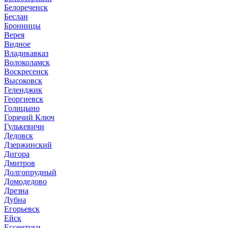
Белореченск
Беслан
Бронницы
Верея
Видное
Владикавказ
Волоколамск
Воскресенск
Высоковск
Геленджик
Георгиевск
Голицыно
Горячий Ключ
Гулькевичи
Дедовск
Дзержинский
Дигора
Дмитров
Долгопрудный
Домодедово
Дрезна
Дубна
Егорьевск
Ейск
Ессентуки