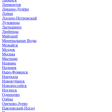
Лабинск
Лермонтов
Ликино-Дулёво
Лобня
Лосино-Петровский
Луховицы
Лыткарино
Люберцы
Майский
Минеральные Воды
Можайск
Моздок
Москва
Мытищи
Назрань
Нальчик
Наро-Фоминск
Нарткала
Новокубанск
Новороссийск
Ногинск
Одинцово
Озёры
Орехово-Зуево
Павловский-Посад